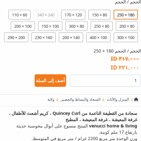
الحجم / الحجم
60 × 110
240 × 340
120 × 170
80 × 150
180 × 250
100 × 200
100 × 150
80 × 300
80 × 250
80 × 200
200 × 290
160 × 230
140 × 200
100 × 400
100 × 300
الحجم / الحجم 180 × 250
٣١٧.٠٠٠ ID
٢٢١.٠٠٠ ID
أضف إلى السلة
المنزل والأثاث
السجاد والبساط والحصير
ولاية
سجادة من القطيفة الناعمة من Quincey Curl ، كريم أشعث للأطفال ،
غرفة المعيشة ، غرفة المعيشة ، المطبخ
venucci home & living
المنتج منسوج على أنوال محوسبة حديثة
بارتفاع 17 ملم كومة.
وزن الوحدة متر مربع 2200 غرام / متر مربع في المتوسط.