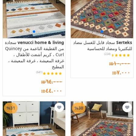
Serteks
سجاد قابل للغسل مضاد
venucci home & living
سجادة
للبكتيريا ومضاد للحساسية
من القطيفة الناعمة من Quincey
Curl ، كريم أشعث للأطفال ،
(224)
غرفة المعيشة ، غرفة المعيشة ،
١٠.٠٠٠
ID
المطبخ
٧.٠٠٠
(641)
ID
٦٤.٠٠٠
ID
٤٤.٠٠٠
ID
%31
%30