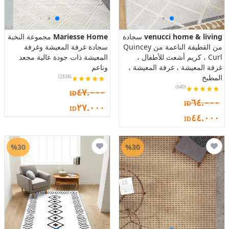
venucci home & living
سجادة
Mariesse Home
مجموعة النخبة
من القطيفة الناعمة من Quincey
سجادة غرفة المعيشة وغرفة
Curl ، كريم أشعث للأطفال ،
المعيشة ذات جودة عالية مجعد
غرفة المعيشة ، غرفة المعيشة ،
وناعم
المطبخ
(2538)
(640)
٤٧.٠٠٠
ID
٦٤.٠٠٠
ID
٢٧.٠٠٠
ID
٤٤.٠٠٠
ID
%30
%30