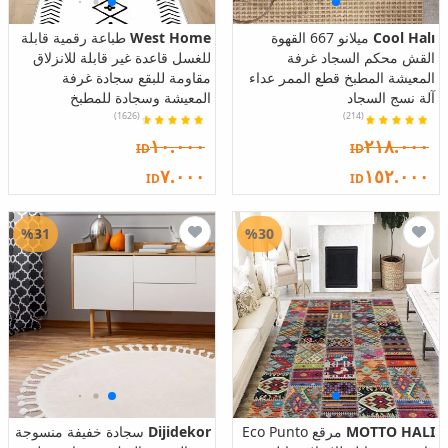
Cool Halı
ميلانو 667 القهوة
West Home
طباعة رقمية قابلة
القش محكم السجاد غرفة
للغسل قاعدة غير قابلة للانزلاق
المعيشة المطبخ قطع الممر عداء
مقاومة للبقع سجادة غرفة
آلة نسج السجاد
المعيشة وسجادة للمطبخ
(1626)
(214)
١٠.٠٠٠
٢١٨.٠٠٠
ID
ID
٧.٠٠٠
١٥٢.٠٠٠
ID
ID
%31
%30
MOTTO HALI
مرقع Eco Punto
Dijidekor
سجادة خفيفة منسوجة