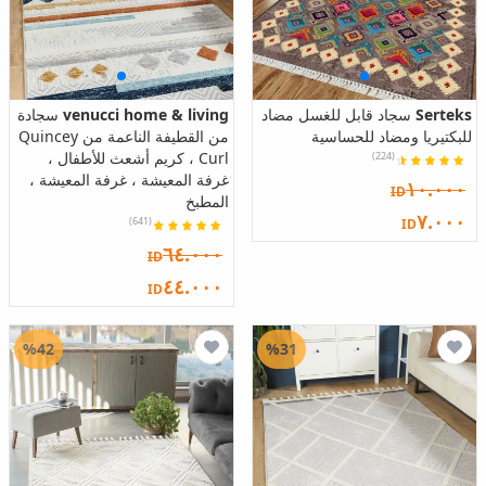
Serteks
سجاد قابل للغسل مضاد
venucci home & living
سجادة
للبكتيريا ومضاد للحساسية
من القطيفة الناعمة من Quincey
Curl ، كريم أشعث للأطفال ،
(224)
غرفة المعيشة ، غرفة المعيشة ،
١٠.٠٠٠
ID
المطبخ
٧.٠٠٠
(641)
ID
٦٤.٠٠٠
ID
٤٤.٠٠٠
ID
%42
%31