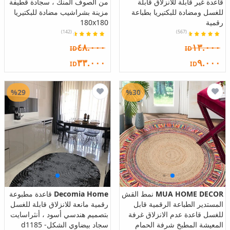
قاعدة غير قابلة للانزلاق قابلة
من الصوف المنك ، سجادة قطيفة
للغسل ومضادة للبكتيريا بطباعة
مزينة بشراشيب مضادة للبكتيريا
رقمية
180x180
(142)
(567)
٤٨.٠٠٠
١٣.٠٠٠
ID
ID
٣٣.٠٠٠
٩.٠٠٠
ID
ID
%29
%30
MUA HOME DECOR
نمط القش
Decomia Home
قاعدة مطبوعة
المستدير الطباعة الرقمية قابل
رقمية مانعة للانزلاق قابلة للغسل
للغسل قاعدة عدم الانزلاق غرفة
بتصميم هندسي أسود ، أنثراسايت
المعيشة المطبخ شرفة الحمام
سجاد بيضاوي الشكل- d1185