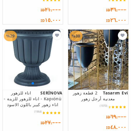
٢١.٠٠٠
٣٦.٠٠٠
ID
ID
١٥.٠٠٠
٢٦.٠٠٠
ID
ID
%29
%30
Tasarım Evi
2 قطعة زهور
SERİNOVA
اناء للزهور
معدنية أرجل زهور
Kapıönü - اناء للزهور للزينة -
اناء زهور كبير باللون الاسود
(1970)
(1964)
٦٩.٠٠٠
ID
٢٧.٠٠٠
ID
٤٨.٠٠٠
ID