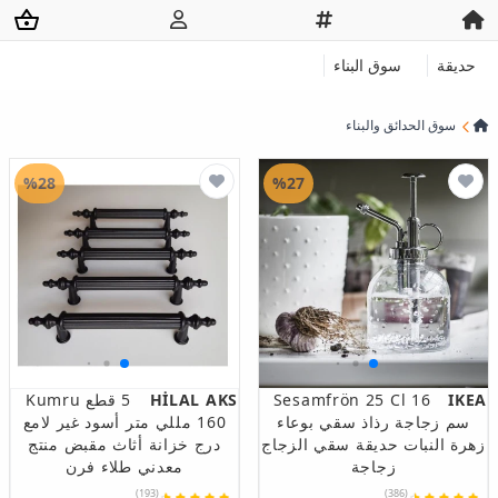
حديقة
سوق البناء
سوق الحدائق والبناء
%28
%27
IKEA
Sesamfrön 25 Cl 16
HİLAL AKS
5 قطع Kumru
سم زجاجة رذاذ سقي بوعاء
160 مللي متر أسود غير لامع
زهرة النبات حديقة سقي الزجاج
درج خزانة أثاث مقبض منتج
زجاجة
معدني طلاء فرن
(193)
(386)