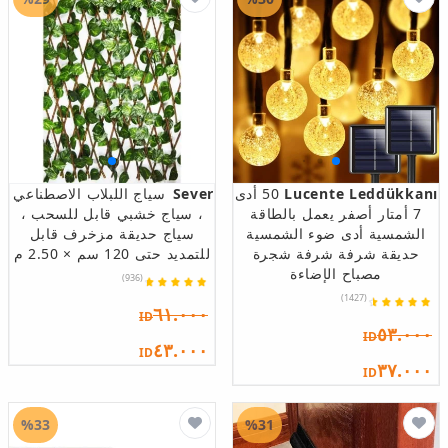
Lucente Leddükkanı
50 أدى
Sever
سياج اللبلاب الاصطناعي
7 أمتار أصفر يعمل بالطاقة
، سياج خشبي قابل للسحب ،
الشمسية أدى ضوء الشمسية
سياج حديقة مزخرف قابل
حديقة شرفة شرفة شجرة
للتمديد حتى 120 سم × 2.50 م
مصباح الإضاءة
(936)
(1427)
٦١.٠٠٠
ID
٥٣.٠٠٠
ID
٤٣.٠٠٠
ID
٣٧.٠٠٠
ID
%33
%31