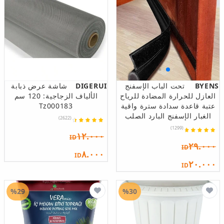
BYENS
تحت الباب الإسفنج
DIGERUI
شاشة عرض ذبابة
العازل للحرارة المضادة للرياح
الألياف الزجاجية: 120 سم
عتبة قاعدة سدادة سترة واقية
Tz000183
الغبار الإسفنج البارد الصلب
(2622)
(1299)
١٢.٠٠٠
ID
٢٩.٠٠٠
ID
٨.٠٠٠
ID
٢٠.٠٠٠
ID
%29
%30