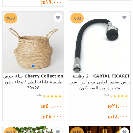
١٩.٠٠٠
ID
%30
%33
KARTAL TİCARET
2 وظيفة
Cherry Collection
سلة خوص
رأس صنبور لولبي مع رأس أسود
طبيعية قابلة للطي / وعاء زهور
متحرك من السيليكون
30x28
(2244)
(350)
٤٠.٠٠٠
٢١.٠٠٠
ID
ID
٢٨.٠٠٠
١٤.٠٠٠
ID
ID
%29
%30