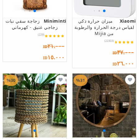
Xiaomi
ميزان حرارة ذكي
Miniminti
زجاجة سقي نبات
لقياس درجة الحرارة والرطوبة
زجاجي عتيق - كهرماني
من Mijia
(229)
(22303)
٢١.٠٠٠
ID
٣٧.٠٠٠
ID
١٥.٠٠٠
ID
٢٦.٠٠٠
ID
%30
%31