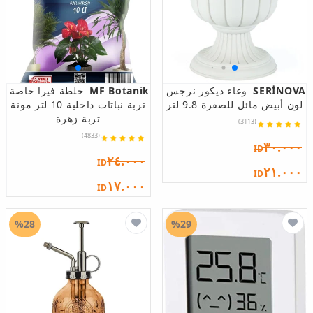
SERİNOVA
وعاء ديكور نرجس
MF Botanik
خلطة فيرا خاصة
لون أبيض مائل للصفرة 9.8 لتر
تربة نباتات داخلية 10 لتر مونة
تربة زهرة
(3113)
(4833)
٣٠.٠٠٠
ID
٢٤.٠٠٠
ID
٢١.٠٠٠
ID
١٧.٠٠٠
ID
%28
%29