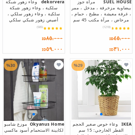
SUEL HOUSE
مرآة جوز
dekorvera
وعاء زهور شبكة
بيضاوية مزخرفة ، مدخل ، ممر
سلكية ، وعاء زهور شبكة
، غرفة معيشة ، مطبخ ، حمام ،
سلكية ، وعاء زهور سلكي ،
مرحاض ، مرآة مكتب 45 سم
أصيص زهور شبكي سلكي
(585)
(1218)
٨٥.٠٠٠
٤٥.٠٠٠
ID
ID
٥٩.٠٠٠
٣١.٠٠٠
ID
ID
%30
%29
IKEA
وعاء خوص صغير الحجم
Okyanus Home
موزع شامبو
القطر الخارجي: 15 سم
لكابينة الاستحمام أسود ماكسي