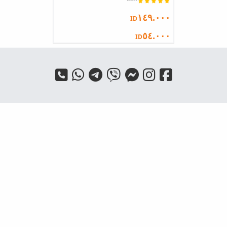
١٤٩.٠٠٠
ID
٥٤.٠٠٠
ID