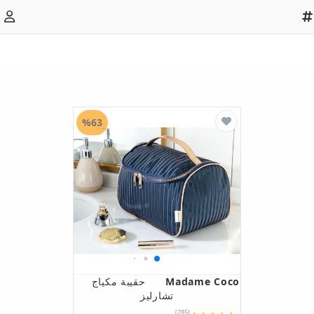
%63
Madame Coco
حقيبة مكياج
تشارليز
(285)