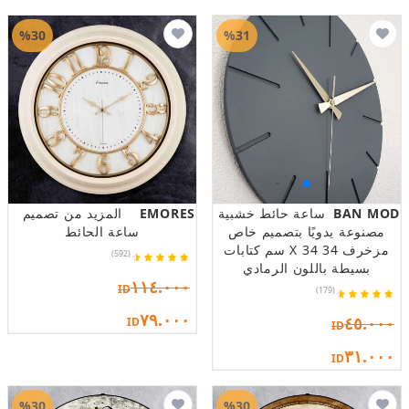
%30
%31
BAN MOD
ساعة حائط خشبية
EMORES
المزيد من تصميم
مصنوعة يدويًا بتصميم خاص
ساعة الحائط
مزخرف 34 X 34 سم كتابات
(592)
بسيطة باللون الرمادي
١١٤.٠٠٠
ID
(179)
٧٩.٠٠٠
٤٥.٠٠٠
ID
ID
٣١.٠٠٠
ID
%30
%30