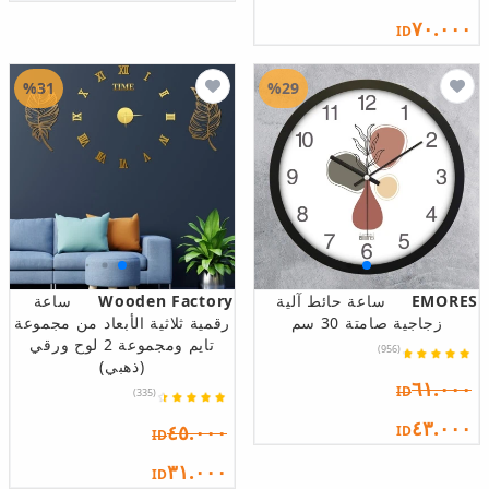
٧٠.٠٠٠
ID
%31
%29
EMORES
ساعة حائط آلية
Wooden Factory
ساعة
زجاجية صامتة 30 سم
رقمية ثلاثية الأبعاد من مجموعة
تايم ومجموعة 2 لوح ورقي
(956)
(ذهبي)
٦١.٠٠٠
ID
(335)
٤٣.٠٠٠
٤٥.٠٠٠
ID
ID
٣١.٠٠٠
ID