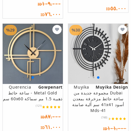
١٠٩.٠٠٠
ID
٥٥.٠٠٠
ID
٧٦.٠٠٠
ID
%29
%30
Querencia
Gowpenart
Muyika
Muyika Design
Dubai مجموعة جديدة من
Metal Gold - ساعة حائط
ساعة حائط مزخرفة بمعدن
ذهبية 1.5 مم سماكة 60x60 سم
أسود 41x41 سم آلية صامتة
(121)
Mds-41
٨٧.٠٠٠
ID
(748)
٦١.٠٠٠
١٠١.٠٠٠
ID
ID