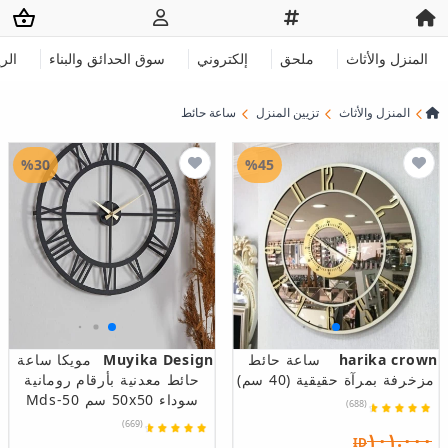
المنزل والأثاث
ملحق
إلكتروني
سوق الحدائق والبناء
الر
المنزل والأثاث
تزيين المنزل
ساعة حائط
%30
%45
harika crown
ساعة حائط
Muyika Design
مويكا ساعة
مزخرفة بمرآة حقيقية (40 سم)
حائط معدنية بأرقام رومانية
سوداء 50x50 سم Mds-50
(688)
(669)
١٠١.٠٠٠
ID