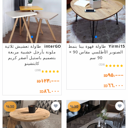
Yirmi15
طاولة قهوة بينا بنمط
interGO
طاولة تعشيش ثلاثية
الصنوبر الأطلسي مقاس 90 ×
ملونة بأرجل خشبية مربعة
90 سم
بتصميم باستيل أصفر كريم
كابتشينو
(324)
(208)
٩٥.٠٠٠
ID
١٢٣.٠٠٠
ID
٦٦.٠٠٠
ID
٨٦.٠٠٠
ID
%30
%30