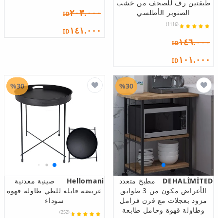
طبقتين رف للصحف من خشب
٢٠٣.٠٠٠
الصنوبر الأطلسي
ID
(1116)
١٤١.٠٠٠
ID
١٤٦.٠٠٠
ID
١٠١.٠٠٠
ID
%30
%30
DEHALİMİTED
مطبخ متعدد
Hellomani
صينية معدنية
الأغراض مكون من 3 طوابق
عريضة قابلة للطي طاولة قهوة
مزود بعجلات مع فرن فرامل
سوداء
وطاولة قهوة وحامل طابعة
(252)