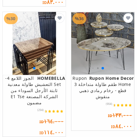
٨٣.٠٠٠
ID
%30
%36
Rupon Home Decor
Rupon
HOMEBELLA
الجوز اللامع 4-
Home طقم طاولة متداخلة 3
Set التعشيش طاولة معدنية
قطع - رخام رمادي ذهبي
ثابتة الأرجل السوداء من
منقوش
الشركة المصنعة E1 Tse
مضمون
(904)
(294)
١٣٣.٠٠٠
ID
١٦٤.٠٠٠
ID
٨٤.٠٠٠
ID
١١٤.٠٠٠
ID