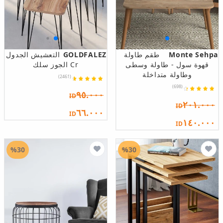
Monte Sehpa
طقم طاولة
GOLDFALEZ
التعشيش الجدول
قهوة سول - طاولة وسطى
Cr الجوز سلك
وطاولة متداخلة
(2461)
(698)
٩٥.٠٠٠
ID
٢٠١.٠٠٠
ID
٦٦.٠٠٠
ID
١٤٠.٠٠٠
ID
%30
%30