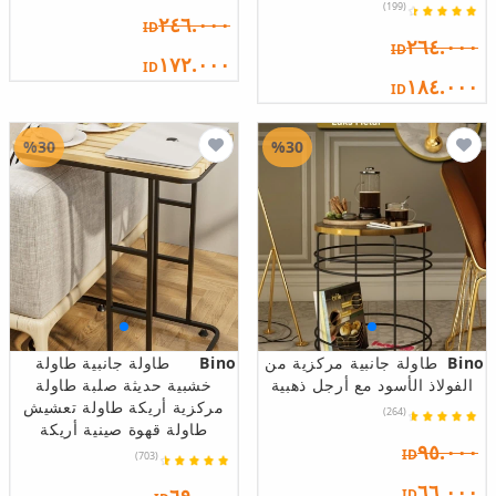
(199)
٢٤٦.٠٠٠
ID
٢٦٤.٠٠٠
ID
١٧٢.٠٠٠
ID
١٨٤.٠٠٠
ID
%30
%30
Bino
طاولة جانبية مركزية من
Bino
طاولة جانبية طاولة
الفولاذ الأسود مع أرجل ذهبية
خشبية حديثة صلبة طاولة
مركزية أريكة طاولة تعشيش
(264)
طاولة قهوة صينية أريكة
٩٥.٠٠٠
ID
(703)
٦٦.٠٠٠
ID