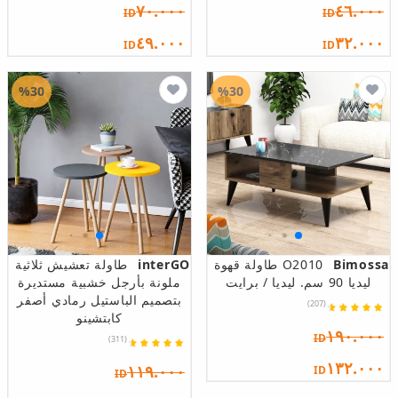
٧٠.٠٠٠
٤٦.٠٠٠
ID
ID
٤٩.٠٠٠
٣٢.٠٠٠
ID
ID
%30
%30
Bimossa
O2010 طاولة قهوة
interGO
طاولة تعشيش ثلاثية
ليديا 90 سم. ليديا / برايت
ملونة بأرجل خشبية مستديرة
بتصميم الباستيل رمادي أصفر
(207)
كابتشينو
١٩٠.٠٠٠
ID
(311)
١٣٢.٠٠٠
١١٩.٠٠٠
ID
ID