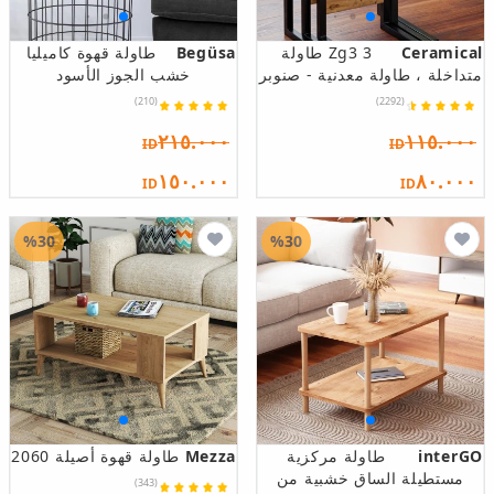
Ceramical
Zg3 3 طاولة
Begüsa
طاولة قهوة كاميليا
متداخلة ، طاولة معدنية - صنوبر
خشب الجوز الأسود
(210)
(2292)
٢١٥.٠٠٠
١١٥.٠٠٠
ID
ID
١٥٠.٠٠٠
٨٠.٠٠٠
ID
ID
%30
%30
interGO
طاولة مركزية
Mezza
طاولة قهوة أصيلة 2060
مستطيلة الساق خشبية من
(343)