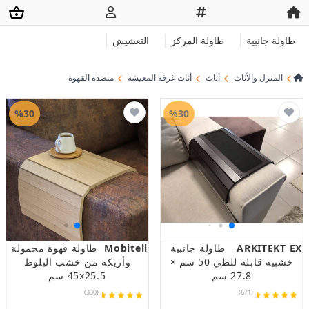
طاولة جانبية
طاولة المركز
التعشيش
المنزل والأثاث
أثاث
أثاث غرفة المعيشة
منضدة القهوة
%30
%30
ARKITEKT EX
طاولة جانبية
Mobitell
طاولة قهوة محمولة
خشبية قابلة للطي 50 سم ×
وأريكة من خشب البلوط
27.8 سم
45x25.5 سم
(330)
(671)