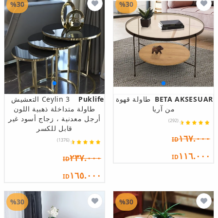
%30
%30
BETA AKSESUAR
طاولة قهوة
Puklife
Ceylin 3 التعشيش
من آريا
طاولة متداخلة ذهبية اللون
أرجل معدنية ، زجاج أسود غير
(292)
قابل للكسر
١٦٧.٠٠٠
ID
(1376)
١١٦.٠٠٠
٢٣٧.٠٠٠
ID
ID
١٦٥.٠٠٠
ID
%30
%30