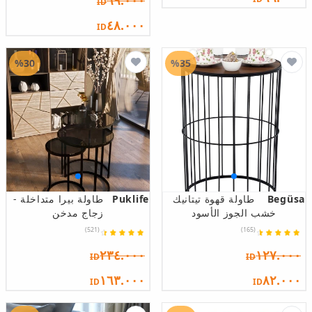
٦٩.٠٠٠
ID
٤٨.٠٠٠
ID
%30
%35
Begüsa
طاولة قهوة تيتانيك
Puklife
طاولة بيرا متداخلة -
خشب الجوز الأسود
زجاج مدخن
(521)
(165)
٢٣٤.٠٠٠
١٢٧.٠٠٠
ID
ID
١٦٣.٠٠٠
٨٢.٠٠٠
ID
ID