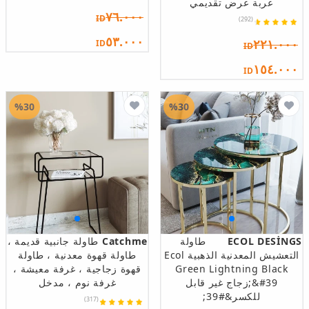
عربة عرض تقديمي
٧٦.٠٠٠
ID
(292)
٥٣.٠٠٠
٢٢١.٠٠٠
ID
ID
١٥٤.٠٠٠
ID
%30
%30
ECOL DESİNGS
طاولة
Catchme
طاولة جانبية قديمة ،
التعشيش المعدنية الذهبية Ecol
طاولة قهوة معدنية ، طاولة
Green Lightning Black
قهوة زجاجية ، غرفة معيشة ،
&#39;زجاج غير قابل
غرفة نوم ، مدخل
للكسر&#39;
(317)