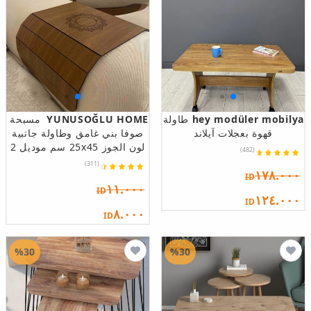
hey modüler mobilya
طاولة
YUNUSOĞLU HOME
مسبحة
قهوة بعجلات آيلاند
صوفا بني غامق وطاولة جانبية
لون الجوز 25x45 سم موديل 2
(482)
(311)
١٧٨.٠٠٠
ID
١١.٠٠٠
ID
١٢٤.٠٠٠
ID
٨.٠٠٠
ID
%30
%30