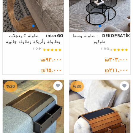
DEKOPRATİK
- طاولة وسط
interGO
طاولة C بعجلات
طوكيو
وطاولة وأريكة وطاولة جانبية
(10464)
(1469)
٩٣.٠٠٠
٣٠٣.٠٠٠
ID
ID
٦٥.٠٠٠
٢١١.٠٠٠
ID
ID
%30
%30