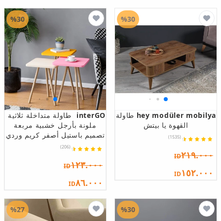
%30
%30
hey modüler mobilya
طاولة
interGO
طاولة متداخلة ثلاثية
القهوة يا بيتش
ملونة بأرجل خشبية مربعة
تصميم باستيل أصفر كريم وردي
(1535)
(206)
٢١٩.٠٠٠
ID
١٢٣.٠٠٠
ID
١٥٢.٠٠٠
ID
٨٦.٠٠٠
ID
%27
%30