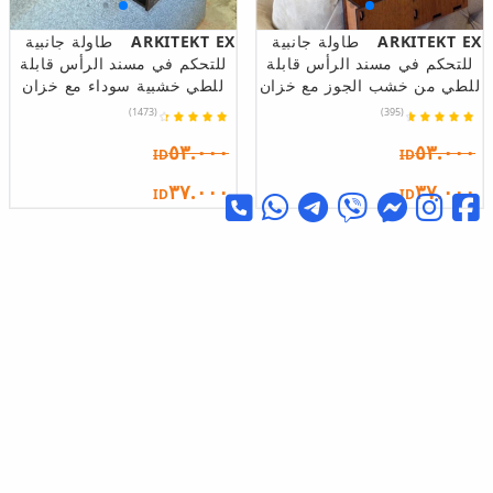
ARKITEKT EX
طاولة جانبية
ARKITEKT EX
طاولة جانبية
للتحكم في مسند الرأس قابلة
للتحكم في مسند الرأس قابلة
للطي من خشب الجوز مع خزان
للطي خشبية سوداء مع خزان
(1473)
(395)
٥٣.٠٠٠
٥٣.٠٠٠
ID
ID
٣٧.٠٠٠
٣٧.٠٠٠
ID
ID
%30
%30
interGO
طاولة تعشيش ثلاثية
BETA AKSESUAR
طاولة قهوة
ملونة بأرجل خشبية دائرية
فيينا